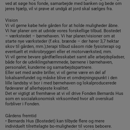
ved at søge hos fonde, samarbejde med banken og bede om
jeres hjælp, vil vi prøve at undgå at jord skal sælges fra.
Vision
Vi vil gerne købe hele gården for at holde muligheder åbne.
Vi har planer om at udvide vores forskellige tilbud. Bostedet
– værkstedet – børnehaven. Vi har planer/visioner om at
starte nye værksteder (f.eks. brænde – der hører 3,7 hektar
skov til gården, mm.),terapi tilbud såsom ride fysioterapi og
eventuelt et mikrobryggeri eller et motorværksted, mm.
Vi vil gerne bevare gårdfællesskabet samt alle arbejdspladser,
både for de udviklingshæmmede, børnene i børnehaven,
personalet, kunderne og samarbejdspartnere.
Eller set med andre briller, vi vil gerne være en del af
lokalsamfundet og måske blive et omdrejningspunkt i den
lille landsby vi bor i med børnehaven og lokalproducerede
fødevarer af allerhøjeste kvalitet.
Det er vigtigt at fremhæve at vi vil drive Fonden Bernards Hus
som en socialøkonomisk virksomhed hvor alt overskud
forbliver i Fonden.
Gårdens fremtid
• Bernards Hus (Bostedet) kan tilbyde flere og mere
individuelt tilrettelagte bo-muligheder til vores beboere.