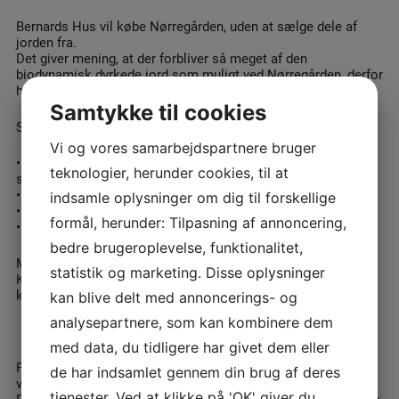
Bernards Hus vil købe Nørregården, uden at sælge dele af
jorden fra.
Det giver mening, at der forbliver så meget af den
biodynamisk dyrkede jord som muligt ved Nørregården, derfor
har vi brug for jer alle sammen:
Samtykke til cookies
Sådan kan i støtte os i projektet:
Vi og vores samarbejdspartnere bruger
• Donationer: Merkur reg.nr.: 8401 konto nr.: 1063918 (fra
teknologier, herunder cookies, til at
småt til stort
?
)
• Rentefri lån
indsamle oplysninger om dig til forskellige
• Evt. samarbejde
formål, herunder: Tilpasning af annoncering,
• Gode tips og råd
bedre brugeroplevelse, funktionalitet,
Målet er at købe så meget som muligt af jorden fri!
statistik og marketing. Disse oplysninger
Kontakt: Elke Bliese eller Gerhard van der Made:
kontor@bernardshus.dk, tlf.: 64431275 eller 28714100
kan blive delt med annoncerings- og
analysepartnere, som kan kombinere dem
med data, du tidligere har givet dem eller
På Nørregården befinder sig et landbrug, Bernards Hus, og en
de har indsamlet gennem din brug af deres
vuggestue/ børnehave: Høkasssen.
tjenester. Ved at klikke på 'OK' giver du
Bernards Hus er et bosted for 7 udviklingshæmmede unge og