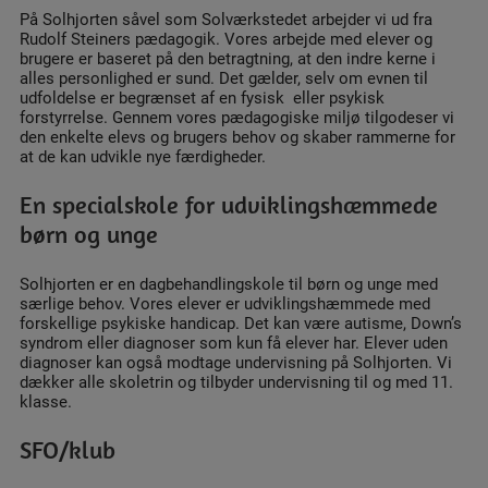
På Solhjorten såvel som Solværkstedet arbejder vi ud fra
Rudolf Steiners pædagogik. Vores arbejde med elever og
brugere er baseret på den betragtning, at den indre kerne i
alles personlighed er sund. Det gælder, selv om evnen til
udfoldelse er begrænset af en fysisk eller psykisk
forstyrrelse. Gennem vores pædagogiske miljø tilgodeser vi
den enkelte elevs og brugers behov og skaber rammerne for
at de kan udvikle nye færdigheder.
En specialskole for udviklingshæmmede
børn og unge
Solhjorten er en dagbehandlingskole til børn og unge med
særlige behov. Vores elever er udviklingshæmmede med
forskellige psykiske handicap. Det kan være autisme, Down’s
syndrom eller diagnoser som kun få elever har. Elever uden
diagnoser kan også modtage undervisning på Solhjorten. Vi
dækker alle skoletrin og tilbyder undervisning til og med 11.
klasse.
SFO/klub