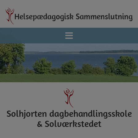
Hop
til
indholdet
Solhjorten dagbehandlingsskole
& Solværkstedet