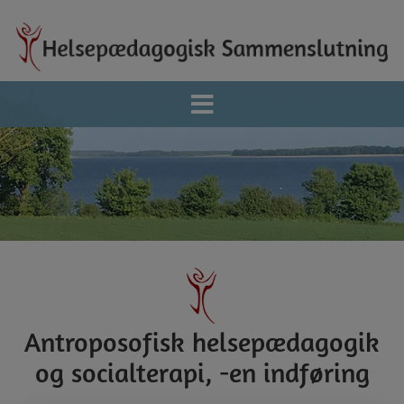
Hop
til
indholdet
Antroposofisk helsepædagogik
og socialterapi, -en indføring