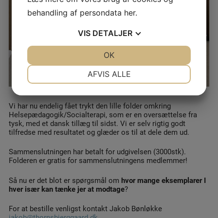
behandling af persondata
her
.
VIS
DETALJER
JA
NEJ
OK
JA
NEJ
NØDVENDIGE
PRÆFERENCER
AFVIS ALLE
JA
NEJ
JA
NEJ
MARKETING
STATISTIK
Vi har nu endelig fået trykt den lille folder omkring
Helsepædagogik/Socialterapi, som er en oversættelse fra
tysk, med et dansk tillæg til sidst. Vi er selv rigtig godt
tilfredse med resultatet og glæder os til at dele dem ud.
Sammenslutningen har betalt for udgivelsen (3000stk).
Folderen er gratis for sammenslutningens medlemmer!
Så nu er det blot er spørgsmål om
hvor mange eksemplarer I
hver især kan tænke jer at modtage
?
For at bestille venligst kontakt Jakob Bønløkke
jakob@thornsbjerggaard.dk