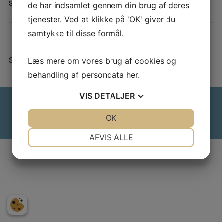
i
Skrevet den
22. januar 2026
de har indsamlet gennem din brug af deres
tjenester. Ved at klikke på 'OK' giver du
samtykke til disse formål.
Se nyheder
her
Læs mere om vores brug af cookies og
behandling af persondata
her
.
VIS
DETALJER
Sekretær Jakob Bønløkke |
E-mail:
jakob@tornsbjerggaard.dk
|
Webmaster: Allan Elm |
E-mail:
allan.elm@hertha.dk
Login
JA
NEJ
OK
JA
NEJ
Designet af
Standout
NØDVENDIGE
PRÆFERENCER
AFVIS ALLE
JA
NEJ
JA
NEJ
MARKETING
STATISTIK